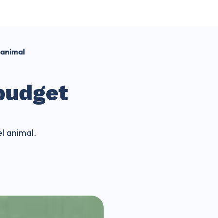
 animal
 budget
l animal.