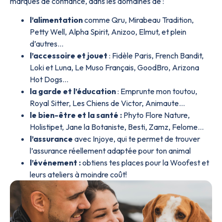
marques de confiance, dans les domaines de :
l’alimentation
comme Qru, Mirabeau Tradition,
Petty Well, Alpha Spirit, Anizoo, Elmut, et plein
d’autres…
l’accessoire et jouet
: Fidèle Paris, French Bandit,
Loki et Luna, Le Muso Français, GoodBro, Arizona
Hot Dogs…
la garde et l’éducation
: Emprunte mon toutou,
Royal Sitter, Les Chiens de Victor, Animaute…
le bien-être et la santé :
Phyto Flore Nature,
Holistipet, Jane la Botaniste, Besti, Zamz, Felome…
l’assurance
avec Injoye, qui te permet de trouver
l’assurance réellement adaptée pour ton animal
l’événement :
obtiens tes places pour la Woofest et
leurs ateliers à moindre coût!