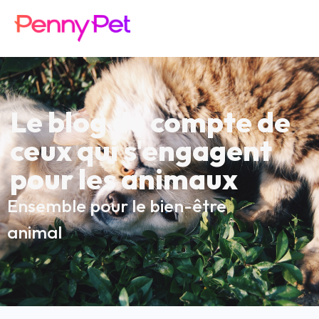
Le blog du compte de
ceux qui s'engagent
pour les animaux
Ensemble pour le bien-être
animal