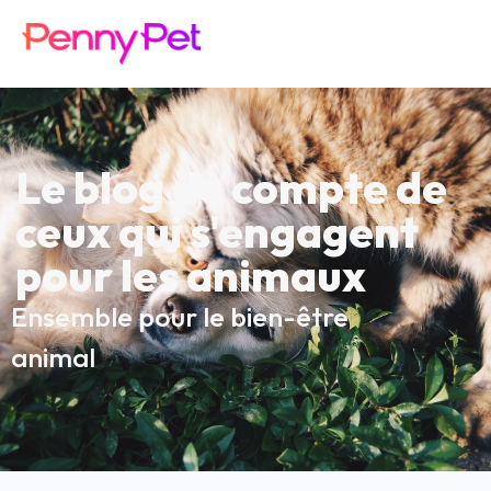
Le blog du compte de
ceux qui s'engagent
pour les animaux
Ensemble pour le bien-être
animal