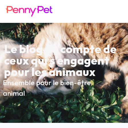
Le blog du compte de
ceux qui s'engagent
pour les animaux
Ensemble pour le bien-être
animal