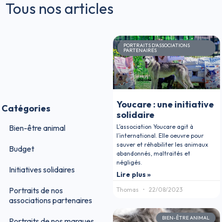
Tous nos articles
PORTRAITS D'ASSOCIATIONS
PARTENAIRES
Youcare : une initiative
Catégories
solidaire
L’association Youcare agit à
Bien-être animal
l’international. Elle oeuvre pour
sauver et réhabiliter les animaux
Budget
abandonnés, maltraités et
négligés.
Initiatives solidaires
Lire plus »
Portraits de nos
Thomas
22/08/2023
associations partenaires
BIEN-ÊTRE ANIMAL
Portraits de nos marques