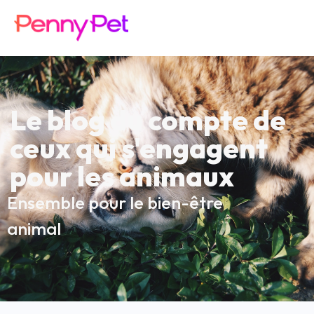
Le blog du compte de
ceux qui s'engagent
pour les animaux
Ensemble pour le bien-être
animal