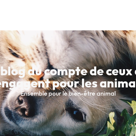
 blog du compte de ceux 
engagent pour les anim
Ensemble pour le bien-être animal