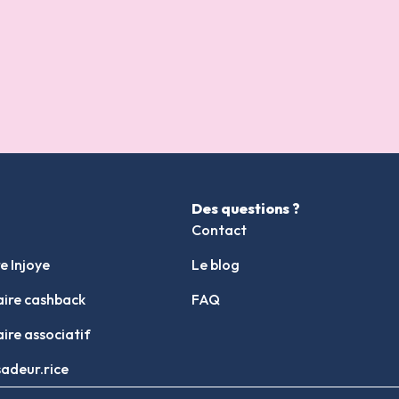
Des questions ?
Contact
e Injoye
Le blog
aire cashback
FAQ
ire associatif
adeur.rice