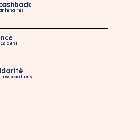
 cashback
artenaires
ence
accident
idarité
t associations