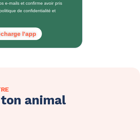
os e-mails et confirme avoir pris
litique de confidentialité et
écharge l'app
TRE
 ton animal