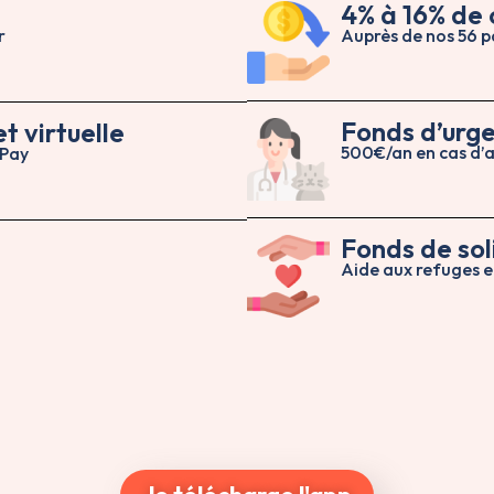
4% à 16% de
r
Auprès de nos 56 p
Fonds d’urg
t virtuelle
500€/an en cas d’
ePay
Fonds de sol
Aide aux refuges e