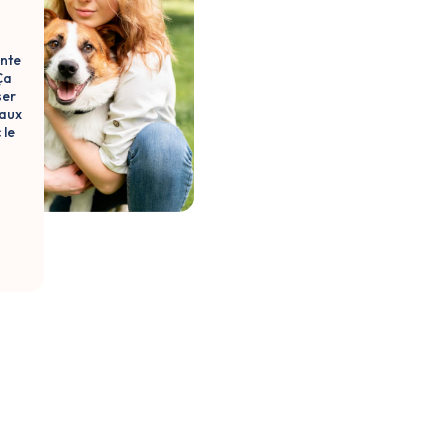
ente
Ça
ser
 aux
le